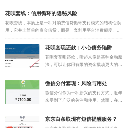
先，我们需要明确“得物”是阿里巴巴集团
旗下的二手交易平台，在这里，“分期”通
花呗套线：信用循环的隐秘风险
常指的是用户在购买商品时选择的支付方
花呗套线，本质上是一种对消费信贷循环支付模式的结构性误
式之一，即按月分...
用，它并非简单的资金借贷，而是一套利用平台消费额度、信
用周转周期和用户心理惯性的复合型财务操纵行为。这种操作
的核心，在于将本应用于消费场景的信用工...
花呗套现还款：小心债务陷阱
花呗套花呗还款，听起来像是某种金融魔
法，可以让你用有限的资金撬动更大的杠
杆。表面上看，确实如此：借入一笔款项
用于偿还另一笔利息更高的贷款，看似能
微信分付套现：风险与用处
降低整体成本。然而，这种看似聪明的策
微信分付作为一种新兴的支付方式，近年
略背后，潜藏着巨大的...
来受到了广泛的关注和使用。然而，在探
讨“微信分付套出来现金能用吗”这一话题
时，我们需要深入了解其背后的原理以及
京东白条取现有短信提醒服务？
可能引发的问题。 首先，需要明确的