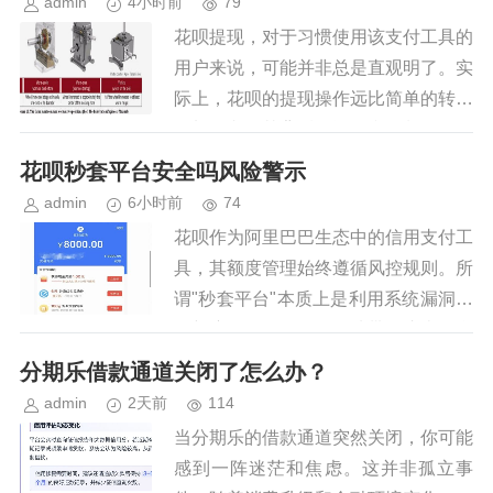
admin
4小时前
79
花呗提现，对于习惯使用该支付工具的
用户来说，可能并非总是直观明了。实
际上，花呗的提现操作远比简单的转账
更加复杂，其背后的逻辑和限制需要仔
细理解才能避免不必要的麻烦。首先要
花呗秒套平台安全吗风险警示
明确的是，“提现”并非直接将花...
admin
6小时前
74
花呗作为阿里巴巴生态中的信用支付工
具，其额度管理始终遵循风控规则。所
谓"秒套平台"本质上是利用系统漏洞进
行额度拆分操作的灰色地带，这类平台
往往以"快速提升额度"为诱饵，实则通
分期乐借款通道关闭了怎么办？
过技术手段绕过风控机制。其...
admin
2天前
114
当分期乐的借款通道突然关闭，你可能
感到一阵迷茫和焦虑。这并非孤立事