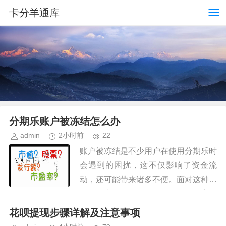
卡分羊通库
分期乐账户被冻结怎么办
admin
2小时前
22
账户被冻结是不少用户在使用分期乐时
会遇到的困扰，这不仅影响了资金流
动，还可能带来诸多不便。面对这种情
况，首先要冷静分析原因，而不是盲目
操作。一般来说，账户被冻结的原因主
花呗提现步骤详解及注意事项
要包括逾期还款、触发平台风控机制...