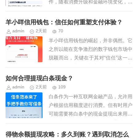
件，随着消费升级和金融环境变化，类
似情况越来越多。面对这种情况，冷静
应对是关键。首先，你需要全面评估自
羊小咩信用钱包：信任如何重塑支付体验？
身财务状况，了解当前收入、支出以...
admin
2天前
70
羊小咩信用钱包的崛起，并非偶然。它
之所以能在竞争激烈的数字钱包市场中
脱颖而出，关键在于其对“信任”这一核
心价值的深度挖掘与实践。传统的数字
钱包往往仅仅提供转账、支付等基本功
如何合理提现白条现金？
能，而羊小咩则巧妙地将信用体...
admin
2天前
109
白条作为一种互联网金融产品，允许用
户根据信用额度进行消费。但有时用户
可能需要将白条中的现金提现出来用于
紧急或个人需求。那么，如何通过合理
合法的方式借出白条中的现金呢？首
得物余额提现攻略：多久到账？遇到取消怎么