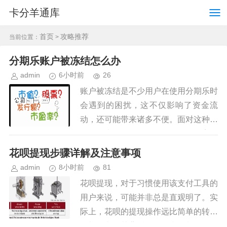
卡分羊通库
首页
攻略推荐
当前位置：
>
分期乐账户被冻结怎么办
admin
6小时前
26
账户被冻结是不少用户在使用分期乐时
会遇到的困扰，这不仅影响了资金流
动，还可能带来诸多不便。面对这种情
况，首先要冷静分析原因，而不是盲目
操作。一般来说，账户被冻结的原因主
花呗提现步骤详解及注意事项
要包括逾期还款、触发平台风控机制...
admin
8小时前
81
花呗提现，对于习惯使用该支付工具的
用户来说，可能并非总是直观明了。实
际上，花呗的提现操作远比简单的转账
更加复杂，其背后的逻辑和限制需要仔