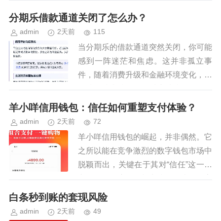
细理解才能避免不必要的麻烦。首先要
分期乐借款通道关闭了怎么办？
明确的是，“提现”并非直接将花...
admin
2天前
115
当分期乐的借款通道突然关闭，你可能
感到一阵迷茫和焦虑。这并非孤立事
件，随着消费升级和金融环境变化，类
似情况越来越多。面对这种情况，冷静
应对是关键。首先，你需要全面评估自
羊小咩信用钱包：信任如何重塑支付体验？
身财务状况，了解当前收入、支出以...
admin
2天前
72
羊小咩信用钱包的崛起，并非偶然。它
之所以能在竞争激烈的数字钱包市场中
脱颖而出，关键在于其对“信任”这一核
心价值的深度挖掘与实践。传统的数字
钱包往往仅仅提供转账、支付等基本功
白条秒到账的套现风险
能，而羊小咩则巧妙地将信用体...
admin
2天前
49