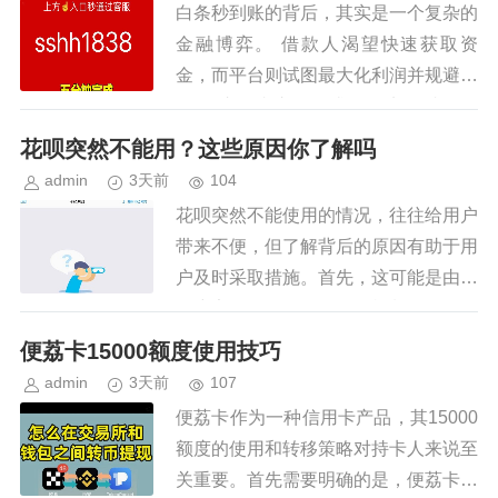
白条秒到账的背后，其实是一个复杂的
金融博弈。 借款人渴望快速获取资
金，而平台则试图最大化利润并规避风
险。 这两者之间寻求平衡点，就如同
在一条紧绷的线上行走，稍有不慎就会
花呗突然不能用？这些原因你了解吗
陷入困境。 所谓的“套出来”，...
admin
3天前
104
花呗突然不能使用的情况，往往给用户
带来不便，但了解背后的原因有助于用
户及时采取措施。首先，这可能是由于
账户安全问题触发了风控机制。例如，
近期交易行为异常、连续多次输入错误
便荔卡15000额度使用技巧
密码或长时间未登录等，都可能导...
admin
3天前
107
便荔卡作为一种信用卡产品，其15000
额度的使用和转移策略对持卡人来说至
关重要。首先需要明确的是，便荔卡的