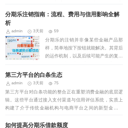
信用额度是根据个人的财务状况、收入
水平以及信用记录综合评定得出的，并
分期乐注销指南：流程、费用与信用影响全解
非固定不变。当持有1500...
析
admin
3天前
59
分期乐的注销并非像某些金融产品那
样，简单地按下按钮就能解决。其背后
的运作机制，以及后续可能产生的复杂
影响，要求用户在采取行动前，充分理
解并做好充分准备。分期乐的注销，本
第三方平台的白条生态
质上是一个与多家金融机构建立起的...
admin
3天前
75
第三方平台对白条功能的整合正在重塑消费金融的底层逻
辑。这些平台通过接入支付渠道与信用评估系统，实质上
构建了介于传统金融机构与电商平台之间的新型金融接
口。其核心价值不在于简单的支付工具属性，而在于通过
数...
如何提高分期乐借款额度