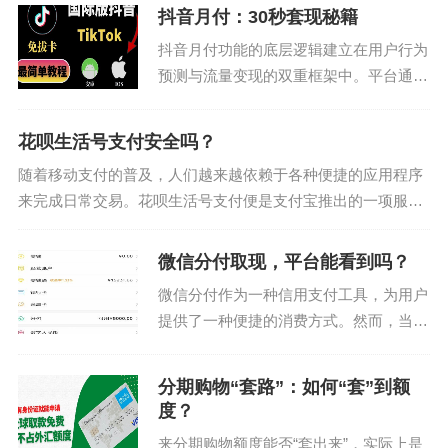
提供两种主要的提现方式——银行卡提现
抖音月付：30秒套现秘籍
和微信/支付宝转账。这两种方式的选择
抖音月付功能的底层逻辑建立在用户行为
取决于你的个人偏好...
预测与流量变现的双重框架中。平台通过
月付机制将用户沉淀的消费能力转化为可
复用的信用资产，其核心在于构建"预付-
花呗生活号支付安全吗？
消费-再预付"的闭环。当用户选择月付
随着移动支付的普及，人们越来越依赖于各种便捷的应用程序
时，系统会基于历史...
来完成日常交易。花呗生活号支付便是支付宝推出的一项服
务，在购物、餐饮等多个场景中得到了广泛应用。然而，对于
一些用户而言，“花呗生活号支付是否是正规...
微信分付取现，平台能看到吗？
微信分付作为一种信用支付工具，为用户
提供了一种便捷的消费方式。然而，当用
户选择通过商家进行分付取现时，“平台
是否能看到这一操作”成为很多人关心的
分期购物“套路”：如何“套”到额
问题。实际上，微信支付体系中确实存在
度？
相应的数据记录与监控...
来分期购物额度能否“套出来”，实际上是