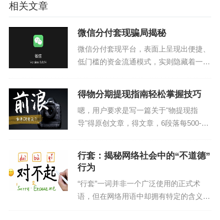
相关文章
微信分付套现骗局揭秘
微信分付套现平台，表面上呈现出便捷、
低门槛的资金流通模式，实则隐藏着一套
精心设计的骗局。其核心逻辑并非真正的
金融服务，而是利用了微信社交网络庞大
得物分期提现指南轻松掌握技巧
的人群和“熟人互助”的心理，构建了一个
嗯，用户要求是写一篇关于"物提现指
以“小额借贷”为名...
导"得原创文章，得文章，6段落每500-15
字专业不生但不涩不硬，逻辑清晰。先理
解是写6段落每段50-50字专业不生硬不
行套：揭秘网络社会中的“不道德”
涩，逻辑清楚意思就是段落简短不空洞有
行为
内容实...
“行套”一词并非一个广泛使用的正式术
语，但在网络用语中却拥有特定的含义。
它常被用来指代一种行为模式——即为了