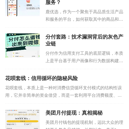
服务？
鹿优选，作为一个聚焦于高品质生活产品
和服务的平台，如何获取其中的商品和服
务成为众多用户的关注点。首先，鹿优选
的获取方式主要依赖于用户在平台上进行
分付套路：技术漏洞背后的灰色产
注册和登录，这是参与平台内所有活动的
业链
基础。用户可以通过手...
分付作为信用支付工具的底层逻辑，本质
上是平台基于用户画像和行为数据构建的
动态授信模型。其额度核定依赖于多维数
据交叉验证，包括消费频次、还款记录、
花呗套线：信用循环的隐秘风险
社交关系链等非传统金融指标。这种设计
花呗套线，本质上是一种对消费信贷循环支付模式的结构性误
初衷在于降低普惠金融...
用，它并非简单的资金借贷，而是一套利用平台消费额度、信
用周转周期和用户心理惯性的复合型财务操纵行为。这种操作
的核心，在于将本应用于消费场景的信用工...
美团月付提现：真相揭秘
美团月付钱包的提现机制，远比大众的理