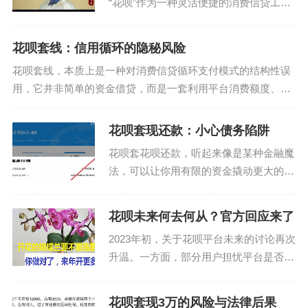
“花呗”作为一种灵活便捷的消费信贷工具
被广泛使用。但不少人对于如何更加高效
地利用花呗并不熟悉。本文将从实际操作
花呗套线：信用循环的隐秘风险
的角度出发，探讨一些实用的“花呗套用
花呗套线，本质上是一种对消费信贷循环支付模式的结构性误
技巧”，帮助用户更好...
用，它并非简单的资金借贷，而是一套利用平台消费额度、信
用周转周期和用户心理惯性的复合型财务操纵行为。这种操作
的核心，在于将本应用于消费场景的信用工...
花呗套现还款：小心债务陷阱
花呗套花呗还款，听起来像是某种金融魔
法，可以让你用有限的资金撬动更大的杠
杆。表面上看，确实如此：借入一笔款项
用于偿还另一笔利息更高的贷款，看似能
花呗未来何去何从？官方回应来了
降低整体成本。然而，这种看似聪明的策
2023年初，关于花呗平台未来的讨论再次
略背后，潜藏着巨大的...
升温。一方面，部分用户担忧平台是否会
关闭服务；另一方面，也有声音认为阿里
巴巴集团的金融业务正在调整和优化。从
花呗套现3万的风险与法律后果