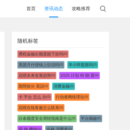
首页
资讯动态
攻略推荐
随机标签
携程金融出额度能下款吗
(0)
美团月付借钱上征信吗
羊小咩套路吗
(0)
(0)
花呗未来发展趋势
2025 计划 特 朗 普
(0)
(0)
期間按分 英語
消费金融
(0)
(0)
卡 平台 怎么 办
行动者网络理论
(0)
(0)
花呗在线客服怎么联系
(0)
白条额度安全周转指南是什么
平台揭秘
(0)
(0)
得 物 赚钱
金融 消費者
(0)
(0)