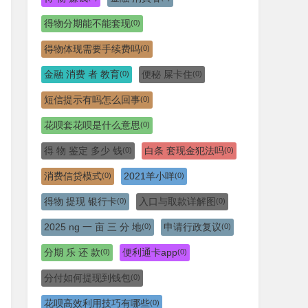
得物分期能不能套现
(0)
得物体现需要手续费吗
(0)
金融 消费 者 教育
便秘 屎卡住
(0)
(0)
短信提示有吗怎么回事
(0)
花呗套花呗是什么意思
(0)
得 物 鉴定 多少 钱
白条 套现金犯法吗
(0)
(0)
消费信贷模式
2021羊小咩
(0)
(0)
得物 提现 银行卡
入口与取款详解图
(0)
(0)
2025 ng 一 亩 三 分 地
申请行政复议
(0)
(0)
分期 乐 还 款
便利通卡app
(0)
(0)
分付如何提现到钱包
(0)
花呗高效利用技巧有哪些
(0)