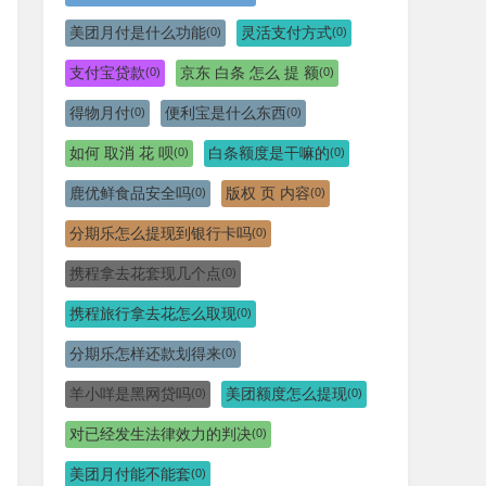
美团月付是什么功能
灵活支付方式
(0)
(0)
支付宝贷款
京东 白条 怎么 提 额
(0)
(0)
得物月付
便利宝是什么东西
(0)
(0)
如何 取消 花 呗
白条额度是干嘛的
(0)
(0)
鹿优鲜食品安全吗
版权 页 内容
(0)
(0)
分期乐怎么提现到银行卡吗
(0)
携程拿去花套现几个点
(0)
携程旅行拿去花怎么取现
(0)
分期乐怎样还款划得来
(0)
羊小咩是黑网贷吗
美团额度怎么提现
(0)
(0)
对已经发生法律效力的判决
(0)
美团月付能不能套
(0)