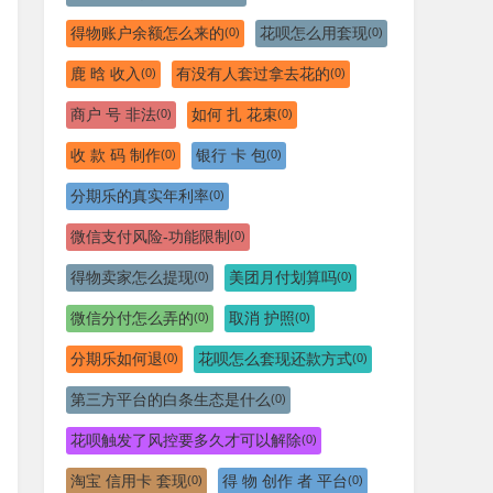
得物账户余额怎么来的
花呗怎么用套现
(0)
(0)
鹿 晗 收入
有没有人套过拿去花的
(0)
(0)
商户 号 非法
如何 扎 花束
(0)
(0)
收 款 码 制作
银行 卡 包
(0)
(0)
分期乐的真实年利率
(0)
微信支付风险-功能限制
(0)
得物卖家怎么提现
美团月付划算吗
(0)
(0)
微信分付怎么弄的
取消 护照
(0)
(0)
分期乐如何退
花呗怎么套现还款方式
(0)
(0)
第三方平台的白条生态是什么
(0)
花呗触发了风控要多久才可以解除
(0)
淘宝 信用卡 套现
得 物 创作 者 平台
(0)
(0)