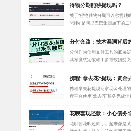
得物分期能秒提现吗？
关于“得物佳物分期可以秒提现
“得物”是阿里巴巴集团旗下的
支付方式之一，即按月分...
分付套路：技术漏洞背后
分付作为信用支付工具的底层逻
其额度核定依赖于多维数据交叉
这种设计初衷在于降低普惠金融..
携程“拿去花”提现：资金
携程拿去花提现商家现金处理的
程平台使用"拿去花"服务完成
付模式。这种模式下，资金实...
花呗套现还款：小心债务
花呗套花呗还款，听起来像是某