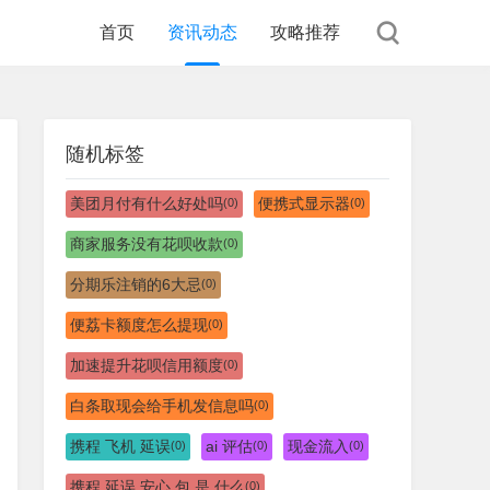
首页
资讯动态
攻略推荐
随机标签
美团月付有什么好处吗
便携式显示器
(0)
(0)
商家服务没有花呗收款
(0)
分期乐注销的6大忌
(0)
便荔卡额度怎么提现
(0)
加速提升花呗信用额度
(0)
白条取现会给手机发信息吗
(0)
携程 飞机 延误
ai 评估
现金流入
(0)
(0)
(0)
携程 延误 安心 包 是 什么
(0)