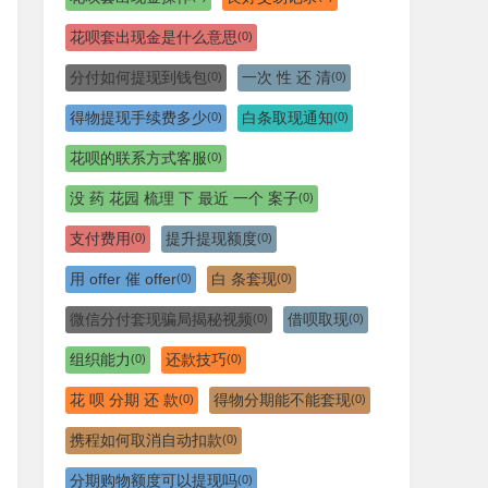
花呗套出现金是什么意思
(0)
分付如何提现到钱包
一次 性 还 清
(0)
(0)
得物提现手续费多少
白条取现通知
(0)
(0)
花呗的联系方式客服
(0)
没 药 花园 梳理 下 最近 一个 案子
(0)
支付费用
提升提现额度
(0)
(0)
用 offer 催 offer
白 条套现
(0)
(0)
微信分付套现骗局揭秘视频
借呗取现
(0)
(0)
组织能力
还款技巧
(0)
(0)
花 呗 分期 还 款
得物分期能不能套现
(0)
(0)
携程如何取消自动扣款
(0)
分期购物额度可以提现吗
(0)