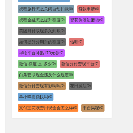
携程旅行怎么关闭自动扣款
贷款申请
(0)
(0)
携程金融怎么提升额度
警花伪装进赌场
(0)
(0)
美团月付取现多久到账
(0)
如何提升分期乐的额度
借呗
(0)
(0)
得物平台补贴170元券
(0)
微信 额度 是 多少
微信分付套现平台
(0)
(0)
白条套取现金违反什么规定
(0)
微信分付套现有影响吗
花田魔法
(0)
(0)
羊小咩提额快吗
(0)
支付宝花呗套用现金会怎么样
平台揭秘
(0)
(0)