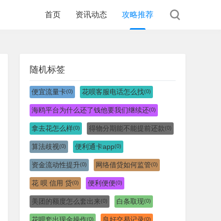
首页
资讯动态
攻略推荐
随机标签
便宜流量卡
花呗客服电话怎么找
(0)
(0)
海鸥平台为什么还了钱他要我们继续还
(0)
拿去花怎么样
得物分期能不能提前还款
(0)
(0)
算法歧视
便利通卡app
(0)
(0)
资金流动性提升
网络借贷如何监管
(0)
(0)
花 呗 信用 贷
便利便便
(0)
(0)
美团的额度怎么套出来
白条取现
(0)
(0)
花呗套出现金操作
良好交易记录
(0)
(0)