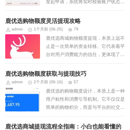
发起申请，系统将实时校验账户状态、
额度权限及交易规则。线上渠道通常依
托API接口完成数据对接，线下则依赖
鹿优选购物额度灵活提现攻略
人工审核与风控校验。关键节点...
admin
1个月前
(06-25)
79
鹿优选商城购物额度提现，本质上远不
止是一次简单的资金转移。它代表着平
台对用户消费能力的信任，更体现了其
用户关系管理的精细化策略。与其简单
地将提现视为“结算”过程，更应该将其
鹿优选购物额度获取与提现技巧
视为平台与用户之间双向互动的...
admin
2个月前
(06-16)
57
鹿优选的购物额度设计，本质上是一种
用户粘性和消费引导机制。它不仅仅是
简单的购物积分，而是与平台的社交关
系、任务完成、甚至分享行为紧密绑
定。想要“套”取并提现这些额度，需要
鹿优选商城提现流程全指南：小白也能看懂的