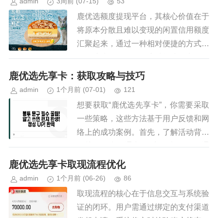
admin
3周前
(07-15)
53
鹿优选额度提现平台，其核心价值在于
将原本分散且难以变现的闲置信用额度
汇聚起来，通过一种相对便捷的方式进
行转让或提取现金。这种模式的出现，
并非偶然，而是源于用户对现有金融产
鹿优选先享卡：获取攻略与技巧
品的不满以及对资金流动性的需求...
admin
1个月前
(07-01)
121
想要获取“鹿优选先享卡”，你需要采取
一些策略，这些方法基于用户反馈和网
络上的成功案例。首先，了解活动背景
是关键一步。通常，“鹿优选”平台会通
过各种营销活动分发此类优惠卡。要套
鹿优选先享卡取现流程优化
取这类卡片，建议密切关注其...
admin
1个月前
(06-26)
86
取现流程的核心在于信息交互与系统验
证的闭环。用户需通过绑定的支付渠道