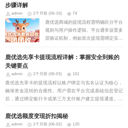
理解其积分体系的运作逻辑，而非...
步骤详解
admin
2个月前
(06-10)
74
鹿优选商城的提现流程需明确区分平台
规则与用户操作逻辑。平台通常设置多
层验证机制，例如首次提现需绑定实名
认证信息，后续操作则依赖账户安全等
级。用户需通过APP内「我的钱包」
鹿优选先享卡提现流程详解：掌握安全到账的
模块进入提现页面，选择对应支付...
关键要点
admin
2个月前
(06-03)
101
鹿优选先享卡的提现流程以账户绑定与实名认证为核心，
确保资金流转的合规性。用户需在平台完成基础信息登记
后，通过绑定银行卡或第三方支付账户建立提现通道。系
统会自动校验账户信息的完整性，包括身份证号码、银行...
鹿优选额度变现折扣揭秘
admin
2个月前
(06-02)
120