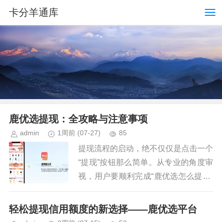
卡分羊通库
鹿优选提现：全攻略与注意事项
admin
1周前
(07-27)
85
提现流程的启动，绝不仅仅是点击一个
“提现”按钮那么简单。从专业的角度审
视，用户要顺利完成“鹿优选怎么提现”
这一操作，首先必须理解的不是操作路
径，而是整个资金流动的系统机制与资
轻松提现信用额度的新选择——鹿优选平台
格壁垒。你需要确认账户是否...