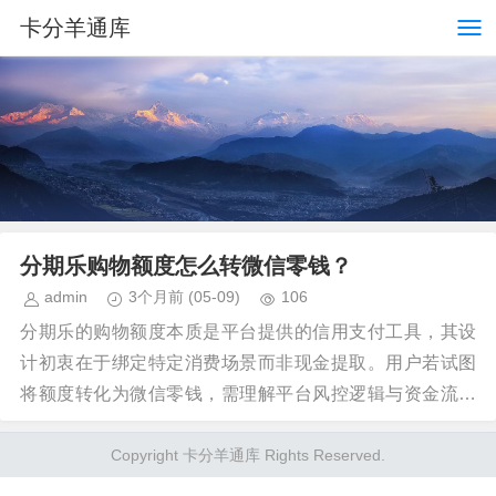
卡分羊通库
分期乐购物额度怎么转微信零钱？
admin
3个月前
(05-09)
106
分期乐的购物额度本质是平台提供的信用支付工具，其设
计初衷在于绑定特定消费场景而非现金提取。用户若试图
将额度转化为微信零钱，需理解平台风控逻辑与资金流转
路径。平台通过额度发放实现用户消费行为的监控，而微...
Copyright 卡分羊通库 Rights Reserved.