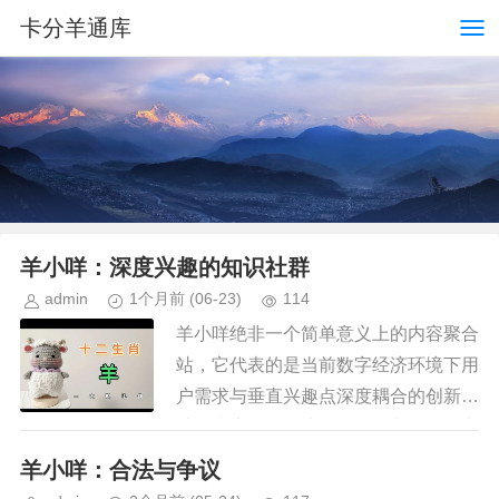
卡分羊通库
羊小咩：深度兴趣的知识社群
admin
1个月前
(06-23)
114
羊小咩绝非一个简单意义上的内容聚合
站，它代表的是当前数字经济环境下用
户需求与垂直兴趣点深度耦合的创新型
社群生态。理解这个平台，必须跳脱出
其表面的界面视觉，关注其底层构建的
羊小咩：合法与争议
知识图谱和互动逻辑。它巧妙地避...