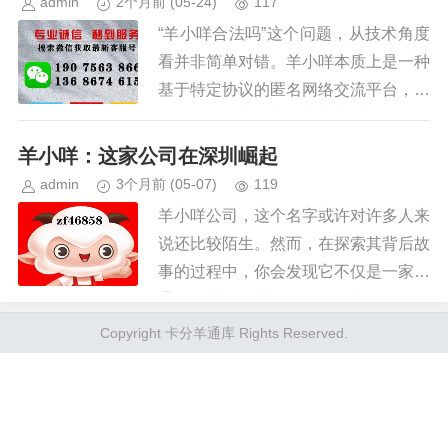
admin
2个月前
(05-24)
117
“羊小咩合法吗”这个问题，从技术角度
看并非简单对错。羊小咩本质上是一种
基于特定协议的匿名网络交流平台，其
自身代码和架构并无违法之处。然而，
这个平台所允许的言论自由度以及用户
羊小咩：这家公司在深圳崛起
行为，却常常触及法律的灰色地...
admin
3个月前
(05-07)
119
羊小咩公司，这个名字或许对许多人来
说还比较陌生。然而，在探索其背后故
事的过程中，你会发现它不仅是一家普
通的创业型企业，更是近年来互联网领
域里的一股新兴力量。总部位于中国的
Copyright 卡分羊通库 Rights Reserved.
南方城市深圳——这个被称为“创...