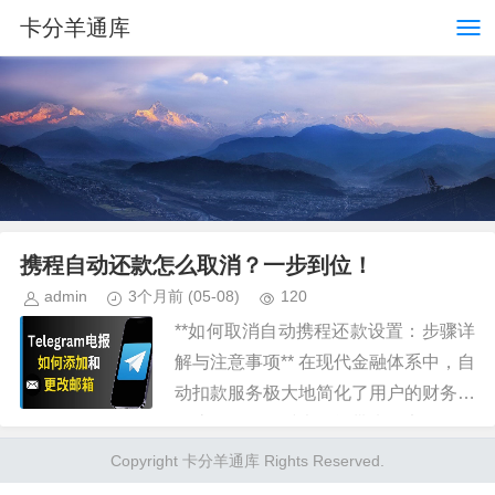
卡分羊通库
携程自动还款怎么取消？一步到位！
admin
3个月前
(05-08)
120
**如何取消自动携程还款设置：步骤详
解与注意事项** 在现代金融体系中，自
动扣款服务极大地简化了用户的财务管
理流程，但同时也可能带来一定的风险
和不便。对于那些 首先，明确“自动携
Copyright 卡分羊通库 Rights Reserved.
程还款”通常指的是通过...