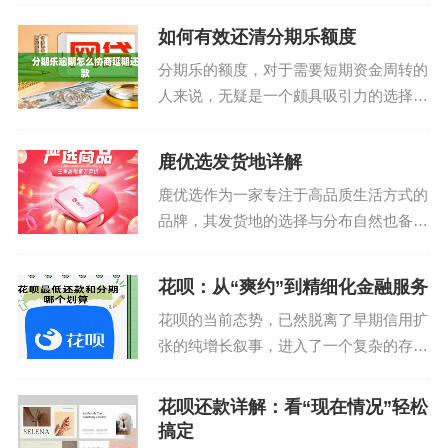
用一定的信用额度进行支付。然而，在实
际操作中，许多消费者可能会遇到一个问
如何有效还清分期乐额度
题：“京东白条在哪提现？”这个问题看似
分期乐的额度，对于需要短期资金周转的
简单，但实际上涉及...
人来说，无疑是一个颇具吸引力的选择。
然而，仅仅拥有额度并不意味着就能轻松
应对财务压力。如何有效地将分期乐的额
鹿优选发货地详解
度应用于还款，是需要细致规划和精打细
鹿优选作为一家专注于高品质生活方式的
算的。首先，需要明确...
品牌，其发货地的选择与分布自然也备受
关注。首先，鹿优选主要的仓储地点设在
中国的主要物流中心，如上海和深圳。这
花呗：从“爽约”到精细化金融服务
些地方不仅便于集中管理库存，还能快速
花呗的当前态势，已然脱离了早期信用扩
响应全国范围内的客户...
张的纯增长叙事，进入了一个复杂的存量
博弈与风险精细化管理的新阶段。宏观经
济周期下行带来的消费者观望情绪和监管
花呗还款详解：看“现在情况”轻松
趋严的环境，迫使该信贷产品从单纯的
搞定