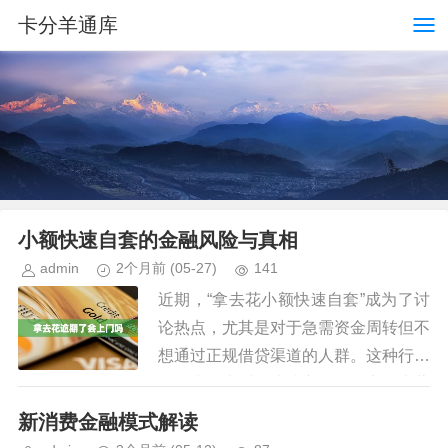
卡分羊通库
小额快速自套的金融风险与真相
admin
2个月前
(05-27)
141
近期，“拿去花小额快速自套”成为了讨
论热点，尤其是对于急需资金周转但不
想通过正规借贷渠道的人群。这种行为
虽然表面上看似快捷方便，但实际上蕴
含着诸多风险。 首先，需要明确的
新消费金融模式解读
是，“拿去花小额快速自套”的...