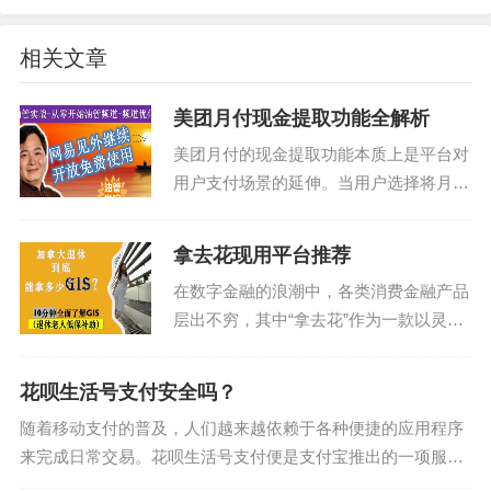
相关文章
美团月付现金提取功能全解析
美团月付的现金提取功能本质上是平台对
用户支付场景的延伸。当用户选择将月付
额度转化为现金时，实际上是将信用额度
转化为即时可用的物理货币。这种设计满
拿去花现用平台推荐
足了特定群体的即时需求，例如临时应急
在数字金融的浪潮中，各类消费金融产品
支出或线下支付场景中...
层出不穷，其中“拿去花”作为一款以灵活
便捷著称的产品，曾一度受到不少年轻人
的青睐。然而，随着时间的推移，用户对
花呗生活号支付安全吗？
于金融服务的需求不断变化，市场也在不
随着移动支付的普及，人们越来越依赖于各种便捷的应用程序
断地洗牌。目前，“...
来完成日常交易。花呗生活号支付便是支付宝推出的一项服
务，在购物、餐饮等多个场景中得到了广泛应用。然而，对于