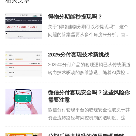
相关文章
得物分期能秒提现吗？
关于“得物佳物分期可以秒提现吗”，这个
问题的答案需要从多个角度来分析。首
先，我们需要明确“得物”是阿里巴巴集团
旗下的二手交易平台，在这里，“分期”通
2025分付套现技术新挑战
常指的是用户在购买商品时选择的支付方
2025年分付产品的套现逻辑已从传统渠道
式之一，即按月分...
转向技术驱动的多维渗透。随着AI风控系
统的迭代升级，金融机构对异常交易的识
别能力呈现指数级提升，套现行为的隐蔽
微信分付套现安全吗？这些风险你
性面临前所未有的挑战。当前主流的套现
需要注意
路径已从线下P...
微信分付套现平台的取现安全性取决于其
资金流转路径与风控机制的透明度。这类
平台通常通过聚合支付接口对接微信支
付，用户将资金转入平台账户后，系统会