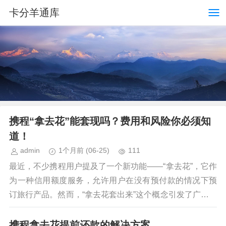
卡分羊通库
携程“拿去花”能套现吗？费用和风险你必须知
道！
admin
1个月前
(06-25)
111
最近，不少携程用户提及了一个新功能——“拿去花”，它作
为一种信用额度服务，允许用户在没有预付款的情况下预
订旅行产品。然而，“拿去花套出来”这个概念引发了广泛讨
论，人们关心的是通过这种方式获得的消费是否...
携程拿去花提前还款的解决方案