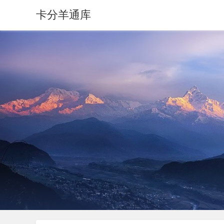
卡分羊通库