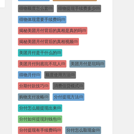
得物额度怎么套
得物提现手续费多少
(0)
(0)
得物体现需要手续费吗
(0)
揭秘美团月付背后的真相是真的吗
(0)
揭秘美团月付背后的真相视频
(0)
美团月付是干什么的
(0)
美团月付到底坑不坑人
美团月付是坑吗
(0)
(0)
得物月付
额度使用方法
(0)
(0)
分期付款技巧
消费信贷模式
(0)
(0)
购物支付攻略
分付提现方法
(0)
(0)
分付怎么能提现出来
(0)
分付如何提现到钱包
(0)
分付提现有手续费吗
分付怎么取现金
(0)
(0)