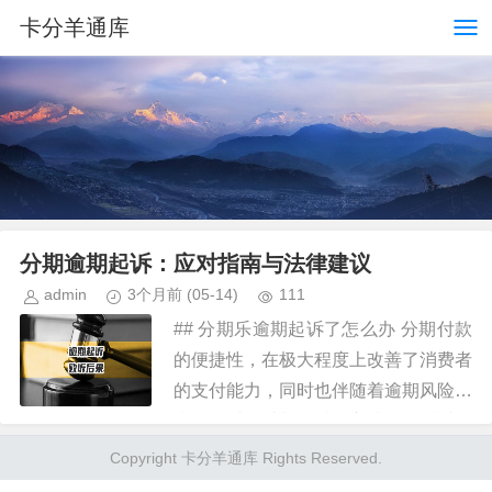
卡分羊通库
分期逾期起诉：应对指南与法律建议
admin
3个月前
(05-14)
111
## 分期乐逾期起诉了怎么办 分期付款
的便捷性，在极大程度上改善了消费者
的支付能力，同时也伴随着逾期风险。
当逾期时间过长，贷款方选择起诉时，
面对的挑战远不止单单的欠款问题。起
Copyright 卡分羊通库 Rights Reserved.
诉不仅仅是债务追讨的手段，...