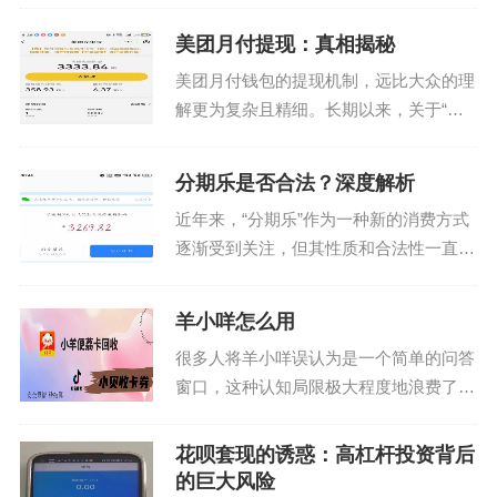
所增长，首先需要了解影响这一数值的关
美团月付提现：真相揭秘
键因素。通常情况下，用户的支付历史、
美团月付钱包的提现机制，远比大众的理
交易频率以及账户活跃...
解更为复杂且精细。长期以来，关于“月
付钱包可以提现”的讨论，往往只停留在
表面，忽略了其背后的运营逻辑和设计目
分期乐是否合法？深度解析
的。简单粗暴的提现入口，不仅不利于美
近年来，“分期乐”作为一种新的消费方式
团整体的控制和数据分...
逐渐受到关注，但其性质和合法性一直引
发争议。本文将从法律、财务以及实际应
用等多个维度，深入分析“分期乐”是否属
羊小咩怎么用
于正规行为。 首先，从法律层面来看，
很多人将羊小咩误认为是一个简单的问答
“分期乐”通...
窗口，这种认知局限极大程度地浪费了其
潜在的生产力。真正高效的使用逻辑，核
心不在于“提问”，而在于“语境喂养”。你
花呗套现的诱惑：高杠杆投资背后
不能仅仅抛出一个模糊的关键词，而应当
的巨大风险