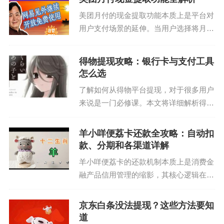
用户使用白条取现功能时，平台确实会在
美团月付的现金提取功能本质上是平台对
后台自动处理用户的提...
用户支付场景的延伸。当用户选择将月付
额度转化为现金时，实际上是将信用额度
转化为即时可用的物理货币。这种设计满
得物提现攻略：银行卡与支付工具
足了特定群体的即时需求，例如临时应急
怎么选
支出或线下支付场景中...
了解如何从得物平台提现，对于很多用户
来说是一门必修课。本文将详细解析得物
提现的流程及其注意事项。 首先，得物
提供两种主要的提现方式——银行卡提现
羊小咩便荔卡还款全攻略：自动扣
和微信/支付宝转账。这两种方式的选择
款、分期和各渠道详解
取决于你的个人偏好...
羊小咩便荔卡的还款机制本质上是消费金
融产品信用管理的缩影，其核心逻辑在于
通过数字化工具实现资金流转的闭环。用
户需明确还款账户与卡号的绑定关系，系
京东白条没法提现？这些方法要知
统会根据预设的还款规则自动匹配对应账
道