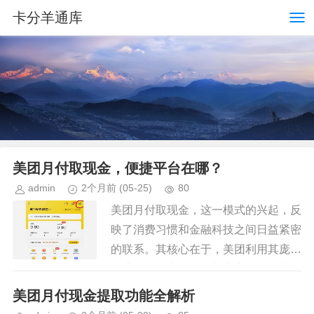
卡分羊通库
美团月付取现金，便捷平台在哪？
admin
2个月前
(05-25)
80
美团月付取现金，这一模式的兴起，反
映了消费习惯和金融科技之间日益紧密
的联系。其核心在于，美团利用其庞大
的流量和用户粘性，与商家合作，让用
户无需将所有消费一并支付，而是可以
美团月付现金提取功能全解析
按月预付一定金额，之后可以随时...