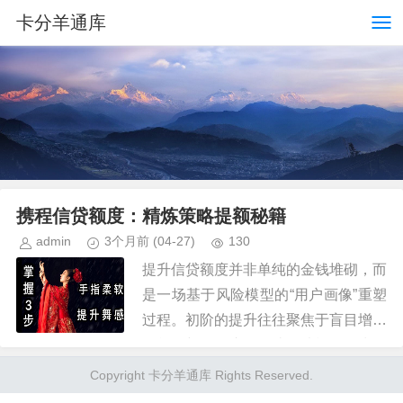
卡分羊通库
携程信贷额度：精炼策略提额秘籍
admin
3个月前
(04-27)
130
提升信贷额度并非单纯的金钱堆砌，而
是一场基于风险模型的“用户画像”重塑
过程。初阶的提升往往聚焦于盲目增加
账单金额，但这只会让算法模型认为用
户承受的潜在风险上升，短期内反噬效
Copyright 卡分羊通库 Rights Reserved.
果极差。深层认知在于理解金融...