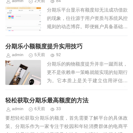
admin
2天前
84
分期乐平台显示有额度却无法成功借款
的现象，往往源于用户资质与系统风控
规则的动态博弈。即便账户具备基础授
信资格，但若近期存在频繁查询征信、
多头借贷或逾期记录等行为，可能触发
分期乐小额额度提升实用技巧
风控模型的二次评估。此时系统虽...
admin
5天前
92
分期乐的购物额度提升并非一蹴而就，
更不是依赖单一策略就能实现的短期行
为。它本质上是关于建立信用评估模
型，而这个模型受多种因素影响，核心
在于你的消费行为模式和账户状况。想
轻松获取分期乐最高额度的方法
要“套”出更大的额度，需要从长远...
admin
6天前
33
要想轻松获取分期乐的额度，首先需要了解平台的具体政
策。分期乐作为一家专注于校园和年轻消费群体的电商平