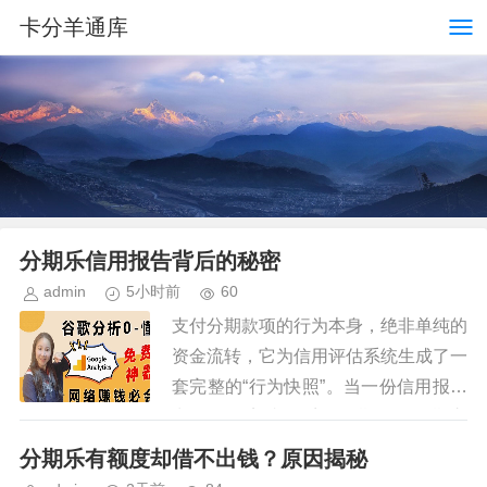
卡分羊通库
分期乐信用报告背后的秘密
admin
5小时前
60
支付分期款项的行为本身，绝非单纯的
资金流转，它为信用评估系统生成了一
套完整的“行为快照”。当一份信用报告
出现在你完成一系列分期还款周期之
后，它记录的早已超越了“是否还款”这
分期乐有额度却借不出钱？原因揭秘
一基本维度。更深层次的分析指...