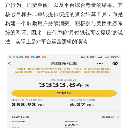
户行为、消费金额、以及平台综合考量的结果。其
核心目标并非单纯提供便捷的资金结算工具，而是
构建一个鼓励用户持续消费、积极参与美团生态系
统的闭环。因此，任何声称“月付钱包可以提现”的说
法，实际上是对平台运营逻辑的误读。