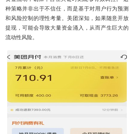
种策略并非出于不信任，而是基于对用户行为预测
和风险控制的理性考量。美团深知，如果随意开放
提现，可能会导致大量资金涌入，从而产生巨大的
流动性风险。