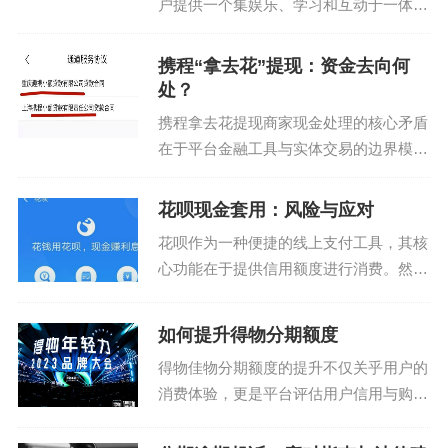
户提供一个集娱乐、学习和互动于一体的
综合性内容社区。该平台以独特的内容策
划理念，在众多新媒体平台上脱颖而出，
携程“拿去花”提现：资金去向何
吸引了一批忠诚的用户群体。无论是通过
处？
原创视频、图文还是直...
携程拿去花提现商家现金处理的核心矛盾
在于平台金融工具与实体交易的边界模
糊。当用户通过携程平台使用"拿去花"服
务完成消费后，系统会将资金流转至合作
花呗现金套用：风险与应对
商家账户，形成一种间接的信用支付模
花呗作为一种便捷的线上支付工具，其核
式。这种模式下，资金实...
心功能在于提供信用额度进行消费。然
而，在一些特定情境下，用户可能 首
先，最常见的方法之一是利用电商平台的
如何提升得物分期额度
信用消费功能。用户可以在一些合作商家
得物佳物分期额度的提升不仅关乎用户的
那里选择以花呗分期的形...
消费体验，更是平台评估用户信用与购买
力的重要指标。要想让自己的分期额度有
所增长，首先需要了解影响这一数值的关