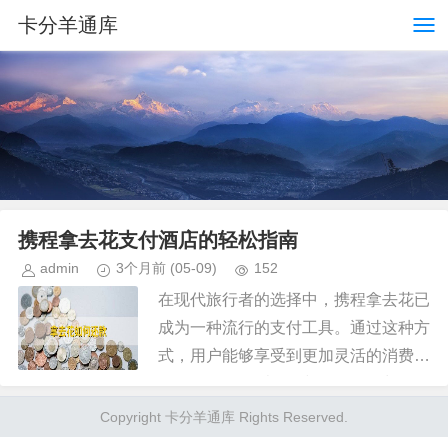
卡分羊通库
携程拿去花支付酒店的轻松指南
admin
3个月前
(05-09)
152
在现代旅行者的选择中，携程拿去花已
成为一种流行的支付工具。通过这种方
式，用户能够享受到更加灵活的消费体
验，而无需顾虑即时的资金压力。那
么，具体如何使用携程拿去花来支付酒
Copyright 卡分羊通库 Rights Reserved.
店费用呢？首先，你需要确保已开通...