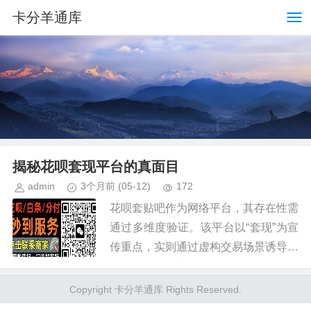
卡分羊通库
揭秘花呗套现平台的真面目
admin
3个月前
(05-12)
172
花呗套贴吧作为网络平台，其存在性需
通过多维度验证。该平台以“套现”为宣
传重点，实则通过虚构交易场景诱导用
户操作。其核心逻辑是利用花呗信用额
度与第三方平台资金流的差异，制造虚
Copyright 卡分羊通库 Rights Reserved.
假消费记录。但此类操作本质是...