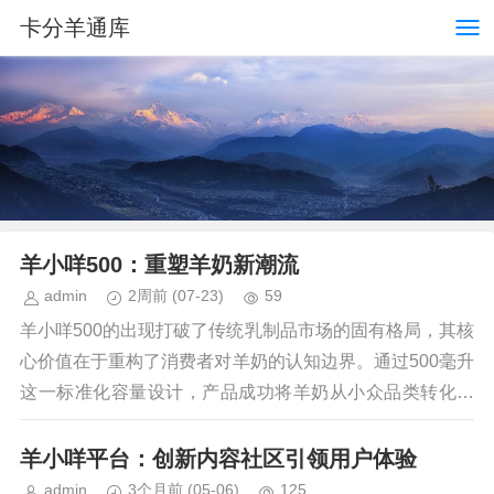
卡分羊通库
羊小咩500：重塑羊奶新潮流
admin
2周前
(07-23)
59
羊小咩500的出现打破了传统乳制品市场的固有格局，其核
心价值在于重构了消费者对羊奶的认知边界。通过500毫升
这一标准化容量设计，产品成功将羊奶从小众品类转化为
大众可接受的日常饮品。这种容量选择既符合现...
羊小咩平台：创新内容社区引领用户体验
admin
3个月前
(05-06)
125