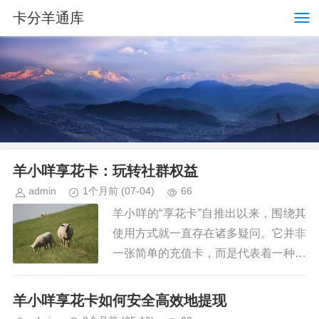
卡分羊通库
羊小咩享花卡：玩转社群权益
admin
1个月前
(07-04)
66
羊小咩的“享花卡”自推出以来，围绕其
使用方式就一直存在诸多疑问。它并非
一张简单的充值卡，而是代表着一种独
特的社群经济模式和消费体验。真正理
解享花卡的价值，在于掌握如何将其融
羊小咩享花卡如何安全高效地提现
入个人消费习惯，以及如何将卡...