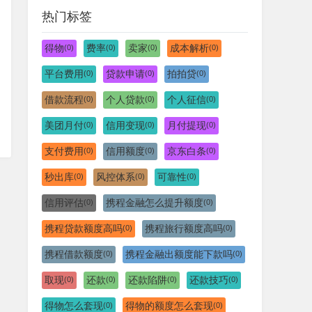
热门标签
得物
费率
卖家
成本解析
(0)
(0)
(0)
(0)
平台费用
贷款申请
拍拍贷
(0)
(0)
(0)
借款流程
个人贷款
个人征信
(0)
(0)
(0)
美团月付
信用变现
月付提现
(0)
(0)
(0)
支付费用
信用额度
京东白条
(0)
(0)
(0)
秒出库
风控体系
可靠性
(0)
(0)
(0)
信用评估
携程金融怎么提升额度
(0)
(0)
携程贷款额度高吗
携程旅行额度高吗
(0)
(0)
携程借款额度
携程金融出额度能下款吗
(0)
(0)
取现
还款
还款陷阱
还款技巧
(0)
(0)
(0)
(0)
得物怎么套现
得物的额度怎么套现
(0)
(0)