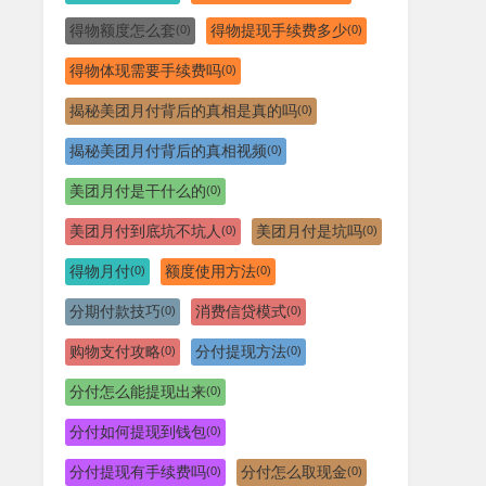
得物额度怎么套
得物提现手续费多少
(0)
(0)
得物体现需要手续费吗
(0)
揭秘美团月付背后的真相是真的吗
(0)
揭秘美团月付背后的真相视频
(0)
美团月付是干什么的
(0)
美团月付到底坑不坑人
美团月付是坑吗
(0)
(0)
得物月付
额度使用方法
(0)
(0)
分期付款技巧
消费信贷模式
(0)
(0)
购物支付攻略
分付提现方法
(0)
(0)
分付怎么能提现出来
(0)
分付如何提现到钱包
(0)
分付提现有手续费吗
分付怎么取现金
(0)
(0)