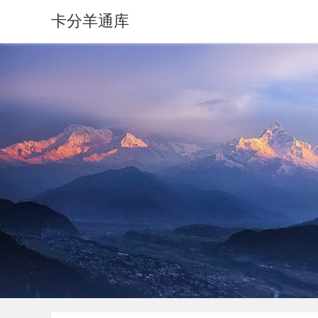
卡分羊通库