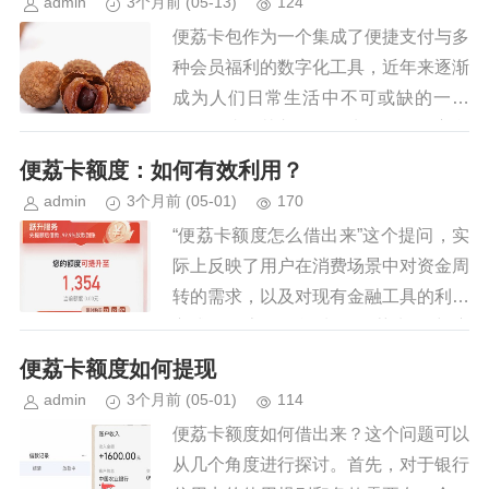
admin
3个月前
(05-13)
124
便荔卡包作为一个集成了便捷支付与多
种会员福利的数字化工具，近年来逐渐
成为人们日常生活中不可或缺的一部
分。要找到其入口，首先需要明确它所
服务的对象以及使用场景。对于便荔平
便荔卡额度：如何有效利用？
台用户而言，无论是通过官方App...
admin
3个月前
(05-01)
170
“便荔卡额度怎么借出来”这个提问，实
际上反映了用户在消费场景中对资金周
转的需求，以及对现有金融工具的利用
方式的探索。简单地把“便荔卡”的额度
直接“借出来”并不存在，因为“便荔卡”
便荔卡额度如何提现
本质上是银行或金融机构...
admin
3个月前
(05-01)
114
便荔卡额度如何借出来？这个问题可以
从几个角度进行探讨。首先，对于银行