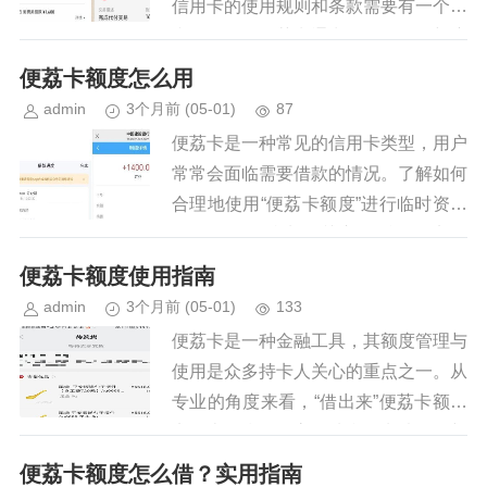
信用卡的使用规则和条款需要有一个清
晰的认识。便荔卡通常提供了信用额度
供持卡人在一定期限内循环使用，但实
便荔卡额度怎么用
际如何将这一额度转换为现金或贷...
admin
3个月前
(05-01)
87
便荔卡是一种常见的信用卡类型，用户
常常会面临需要借款的情况。了解如何
合理地使用“便荔卡额度”进行临时资金
周转是许多持卡人关心的话题。实际
上，“借出”卡上的额度并不意味着直接
便荔卡额度使用指南
提现现金，而是通过灵活调整消...
admin
3个月前
(05-01)
133
便荔卡是一种金融工具，其额度管理与
使用是众多持卡人关心的重点之一。从
专业的角度来看，“借出来”便荔卡额度
实际上是指如何高效地利用卡片信用额
度进行消费或取现。这不仅涉及到对个
便荔卡额度怎么借？实用指南