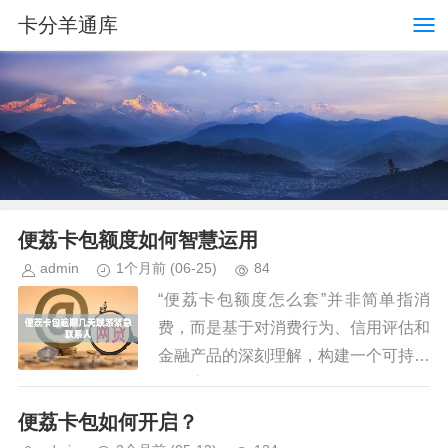
卡分羊通库
便荔卡包额度如何智慧运用
admin
1个月前
(06-25)
84
“便荔卡包额度怎么套”并非简单指消
费，而是基于对消费行为、信用评估和
金融产品的深刻理解，构建一个可持续
的财富管理策略。许多人将“套”理解为
快速消费，实际上，核心在于如何利用
便荔卡包如何开启？
卡包额度，将其转化为对自身资...