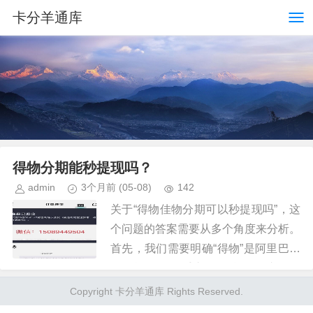
卡分羊通库
得物分期能秒提现吗？
admin
3个月前
(05-08)
142
关于“得物佳物分期可以秒提现吗”，这
个问题的答案需要从多个角度来分析。
首先，我们需要明确“得物”是阿里巴巴
集团旗下的二手交易平台，在这里，
“分期”通常指的是用户在购买商品时选
Copyright 卡分羊通库 Rights Reserved.
择的支付方式之一，即按月分...