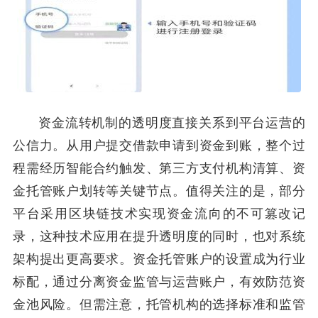
资金流转机制的透明度直接关系到平台运营的
公信力。从用户提交借款申请到资金到账，整个过
程需经历智能合约触发、第三方支付机构清算、资
金托管账户划转等关键节点。值得关注的是，部分
平台采用区块链技术实现资金流向的不可篡改记
录，这种技术应用在提升透明度的同时，也对系统
架构提出更高要求。资金托管账户的设置成为行业
标配，通过分离资金监管与运营账户，有效防范资
金池风险。但需注意，托管机构的选择标准和监管