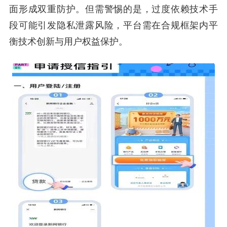
面形成双重防护。但需警惕的是，过度依赖技术手
段可能引发隐私泄露风险，平台需在合规框架内平
衡技术创新与用户权益保护。