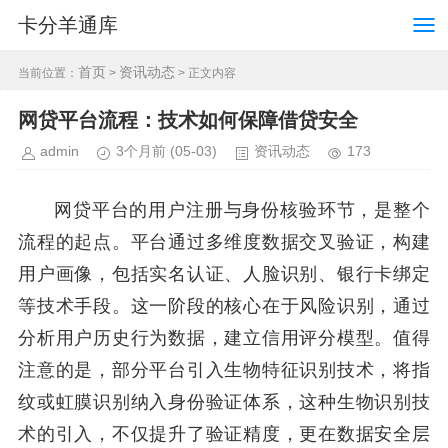
卡分羊通库
首页
资讯动态
当前位置：
>
> 正文内容
网贷平台流程：技术如何保障借贷安全
admin
3个月前
(05-03)
资讯动态
173
网贷平台的用户注册与身份核验环节，是整个
流程的起点。平台通过多维度数据交叉验证，构建
用户画像，包括实名认证、人脸识别、银行卡绑定
等技术手段。这一阶段的核心在于风险识别，通过
分析用户历史行为数据，建立信用评分模型。值得
注意的是，部分平台引入生物特征识别技术，将指
纹或虹膜识别纳入身份验证体系，这种生物识别技
术的引入，不仅提升了验证精度，更在数据安全层