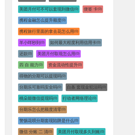
美团月付可不可以套现到微信
便签 卡
(0)
(0)
携程金融怎么提升额度
(0)
携程旅行里面的拿去花怎么用
(0)
羊小咩秒到
如何最大程度利用信用卡
(0)
(0)
还款
美团月付取现怎么用
(0)
(0)
四 自 能力
资金流动性提升
(0)
(0)
得物的分期可以提现吗
(0)
分期乐可靠吗安全吗
白条 套现金犯法吗
(0)
(0)
桃朵能微信提现吗
行动者网络理论
(0)
(0)
分期乐怎么把额度清零
(0)
警惕花呗分期套现陷阱是什么
(0)
微信 分账 二 清
美团月付取现多久到账
(0)
(0)