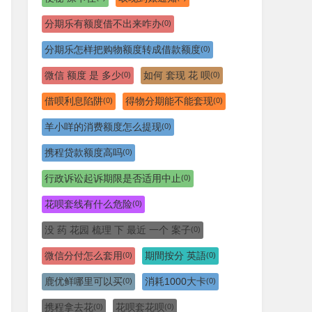
分期乐有额度借不出来咋办
(0)
分期乐怎样把购物额度转成借款额度
(0)
微信 额度 是 多少
如何 套现 花 呗
(0)
(0)
借呗利息陷阱
得物分期能不能套现
(0)
(0)
羊小咩的消费额度怎么提现
(0)
携程贷款额度高吗
(0)
行政诉讼起诉期限是否适用中止
(0)
花呗套线有什么危险
(0)
没 药 花园 梳理 下 最近 一个 案子
(0)
微信分付怎么套用
期間按分 英語
(0)
(0)
鹿优鲜哪里可以买
消耗1000大卡
(0)
(0)
携程拿去花
花呗套花呗
(0)
(0)