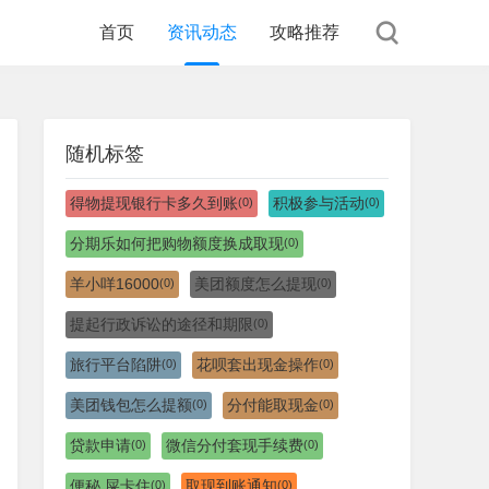
首页
资讯动态
攻略推荐
随机标签
得物提现银行卡多久到账
积极参与活动
(0)
(0)
分期乐如何把购物额度换成取现
(0)
羊小咩16000
美团额度怎么提现
(0)
(0)
提起行政诉讼的途径和期限
(0)
旅行平台陷阱
花呗套出现金操作
(0)
(0)
美团钱包怎么提额
分付能取现金
(0)
(0)
贷款申请
微信分付套现手续费
(0)
(0)
便秘 屎卡住
取现到账通知
(0)
(0)