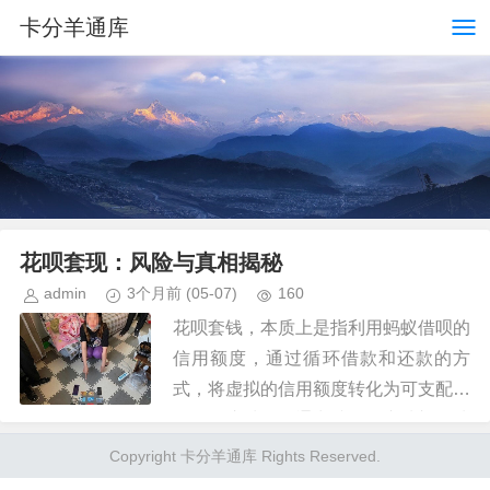
卡分羊通库
花呗套现：风险与真相揭秘
admin
3个月前
(05-07)
160
花呗套钱，本质上是指利用蚂蚁借呗的
信用额度，通过循环借款和还款的方
式，将虚拟的信用额度转化为可支配的
现金。这种操作通常涉及拆东墙补西墙
式的资金周转，其核心逻辑在于通过短
Copyright 卡分羊通库 Rights Reserved.
期的、低门槛的信用套现，实现资金...