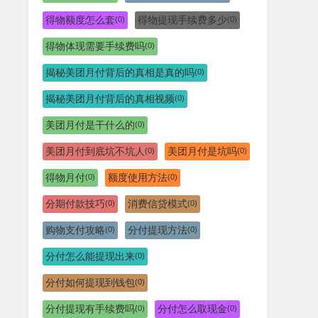
得物额度怎么套
得物提现手续费多少
(0)
(0)
得物体现需要手续费吗
(0)
揭秘美团月付背后的真相是真的吗
(0)
揭秘美团月付背后的真相视频
(0)
美团月付是干什么的
(0)
美团月付到底坑不坑人
美团月付是坑吗
(0)
(0)
得物月付
额度使用方法
(0)
(0)
分期付款技巧
消费信贷模式
(0)
(0)
购物支付攻略
分付提现方法
(0)
(0)
分付怎么能提现出来
(0)
分付如何提现到钱包
(0)
分付提现有手续费吗
分付怎么取现金
(0)
(0)