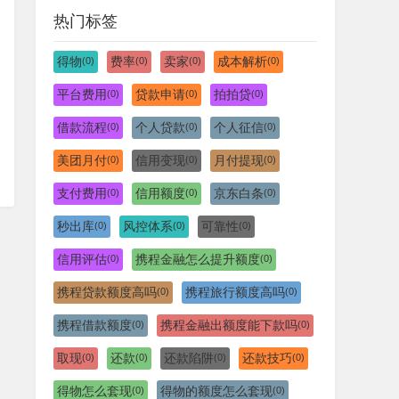
热门标签
得物
费率
卖家
成本解析
(0)
(0)
(0)
(0)
平台费用
贷款申请
拍拍贷
(0)
(0)
(0)
借款流程
个人贷款
个人征信
(0)
(0)
(0)
美团月付
信用变现
月付提现
(0)
(0)
(0)
支付费用
信用额度
京东白条
(0)
(0)
(0)
秒出库
风控体系
可靠性
(0)
(0)
(0)
信用评估
携程金融怎么提升额度
(0)
(0)
携程贷款额度高吗
携程旅行额度高吗
(0)
(0)
携程借款额度
携程金融出额度能下款吗
(0)
(0)
取现
还款
还款陷阱
还款技巧
(0)
(0)
(0)
(0)
得物怎么套现
得物的额度怎么套现
(0)
(0)