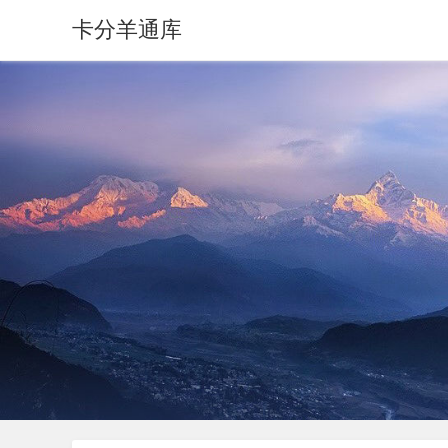
卡分羊通库