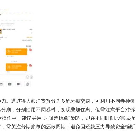
能力。通过将大额消费拆分为多笔分期交易，可利用不同券种覆
笔分期，分别使用不同券种，实现叠加优惠。但需注意平台对拆
操作中，建议采用"时间差拆单"策略，即在不同时间段完成拆
时，需关注分期账单的还款周期，避免因还款压力导致资金链断