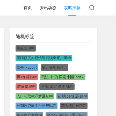
首页
资讯动态
攻略推荐
随机标签
风险套现
(0)
美团额度如何快速提现至账户里
(0)
拿去花app
提升提现额度
(0)
(0)
得 物 赚钱
刑法 中 的 同意 制度 pdf
(0)
(0)
得物 提现
得 物 鉴定 多少 钱
(0)
(0)
入口与取款详解区别
花 呗 分期 还 款
(0)
(0)
分期乐贷款平台正规吗
花呗使用技巧
(0)
(0)
携程借款额度
白条取现有短信通知吗
(0)
(0)