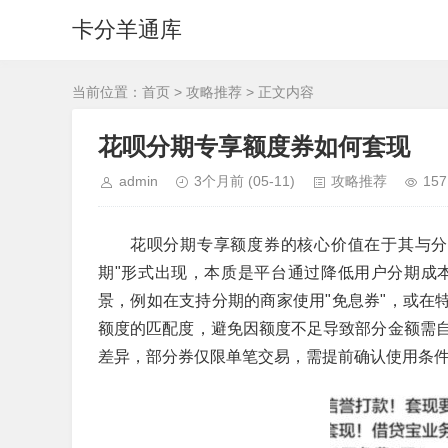
卡分羊通库
当前位置：
首页
>
攻略推荐
> 正文内容
花呗分期专享额度券如何套现
admin
3个月前
(05-11)
攻略推荐
157
花呗分期专享额度券的核心价值在于其与分
期"形式出现，本质是平台通过降低用户分期成
景，例如在支持分期的商家使用"免息券"，或在
额度的匹配度，避免因额度不足导致部分金额需
差异，部分券仅限单笔交易，需提前确认使用条