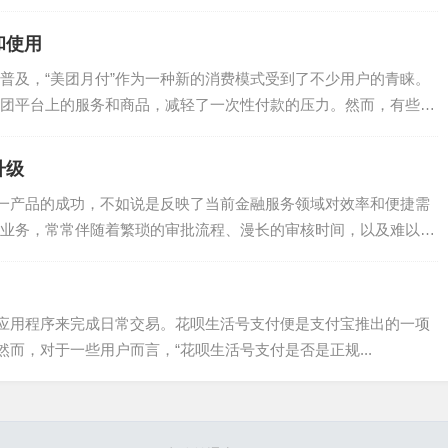
和使用
普及，“美团月付”作为一种新的消费模式受到了不少用户的青睐。
团平台上的服务和商品，减轻了一次性付款的压力。然而，有些用
升级
单一产品的成功，不如说是反映了当前金融服务领域对效率和便捷需
业务，常常伴随着繁琐的审批流程、漫长的审核时间，以及难以满
应用程序来完成日常交易。花呗生活号支付便是支付宝推出的一项
而，对于一些用户而言，“花呗生活号支付是否是正规...