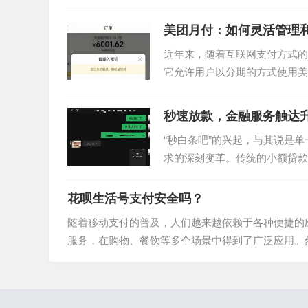
人将其理解为简单的“赌...
美团月付：如何灵活管理
近年来，随着互联网支付方式的
它允许用户以分期的方式使用美
户可能遇到了如何提取“美团...
秒速放款，金融服务触达
“秒白条吧”的兴起，与其说是
求的深刻变革。传统的小额贷款
足特定人群的个性化服务。这...
花呗生活号支付安全吗？
随着移动支付的普及，人们越来越依赖于各种便捷的
服务，在购物、餐饮等多个场景中得到了广泛应用。然