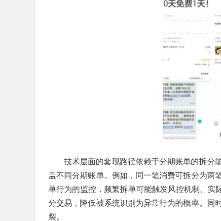
技术层面的套现路径依赖于分期账单的拆分
盖不同分期账单。例如，同一笔消费可拆分为两
单行为的监控，频繁拆单可能触发风控机制。实际
分交易，降低被系统识别为异常行为的概率。同
裂。