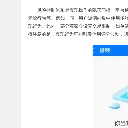
风险控制体系是套现操作的隐形门槛。平台
还款行为等。例如，同一用户短期内集中使用多
现行为。此外，部分商家会设置交易限制，如单
得注意的是，套现行为可能引发信用评分波动，