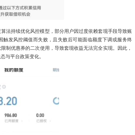
过算法持续优化风控模型，部分用户因过度依赖套现手段导致账
会因触发风控阈值而失败，且失败后可能面临额度下调或服务终
款限制优惠券的二次使用，导致套现收益无法完全实现。因此，
状态与平台政策变化。