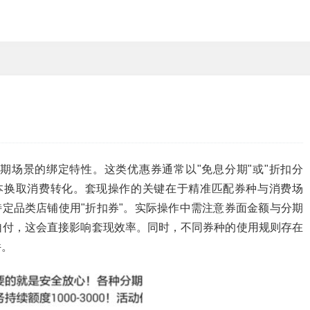
期场景的绑定特性。这类优惠券通常以"免息分期"或"折扣分
本换取消费转化。套现操作的关键在于精准匹配券种与消费场
特定品类店铺使用"折扣券"。实际操作中需注意券面金额与分期
自付，这会直接影响套现效率。同时，不同券种的使用规则存在
件。