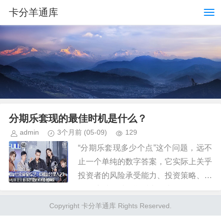
卡分羊通库
分期乐套现的最佳时机是什么？
admin
3个月前
(05-09)
129
“分期乐套现多少个点”这个问题，远不
止一个单纯的数字答案，它实际上关乎
投资者的风险承受能力、投资策略、市
场环境以及对分期乐产品本身的理解。
很多人在考虑套现时，会盲目追求“越
Copyright 卡分羊通库 Rights Reserved.
多越好”，却忽略了在不同阶段...