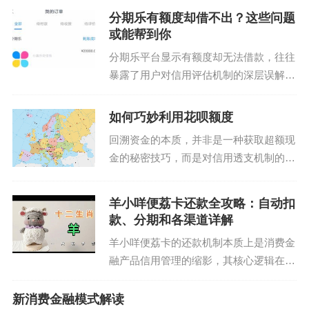
提供两种主要的提现方式——银行卡提现
分期乐有额度却借不出？这些问题
和微信/支付宝转账。这两种方式的选择
或能帮到你
取决于你的个人偏好...
分期乐平台显示有额度却无法借款，往往
暴露了用户对信用评估机制的深层误解。
平台额度是基于大数据模型动态生成的预
授信值，但实际放款需满足更严格的触发
如何巧妙利用花呗额度
条件。例如，系统可能根据近期消费行
回溯资金的本质，并非是一种获取超额现
为、还款记录或账户活跃...
金的秘密技巧，而是对信用透支机制的深
层透彻理解与周密操作。花呗这类消费信
贷额度，其核心价值始终是“购买力提前”
羊小咩便荔卡还款全攻略：自动扣
而非“无息资金”。理解套取其资金流，首
款、分期和各渠道详解
先必须抛弃“套现...
羊小咩便荔卡的还款机制本质上是消费金
融产品信用管理的缩影，其核心逻辑在于
通过数字化工具实现资金流转的闭环。用
户需明确还款账户与卡号的绑定关系，系
新消费金融模式解读