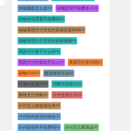
得物额度怎么套
得物提现手续费多少
(0)
(0)
得物体现需要手续费吗
(0)
揭秘美团月付背后的真相是真的吗
(0)
揭秘美团月付背后的真相视频
(0)
美团月付是干什么的
(0)
美团月付到底坑不坑人
美团月付是坑吗
(0)
(0)
得物月付
额度使用方法
(0)
(0)
分期付款技巧
消费信贷模式
(0)
(0)
购物支付攻略
分付提现方法
(0)
(0)
分付怎么能提现出来
(0)
分付如何提现到钱包
(0)
分付提现有手续费吗
分付怎么取现金
(0)
(0)