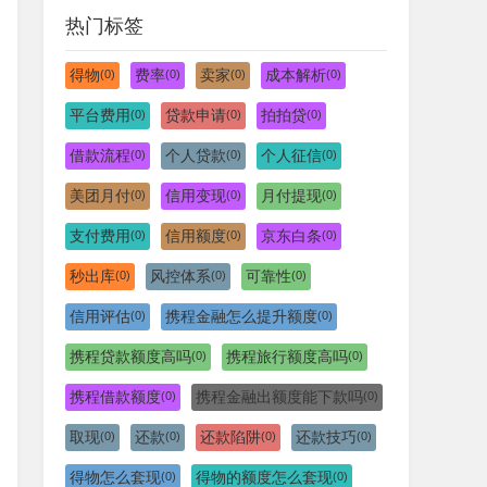
热门标签
得物
费率
卖家
成本解析
(0)
(0)
(0)
(0)
平台费用
贷款申请
拍拍贷
(0)
(0)
(0)
借款流程
个人贷款
个人征信
(0)
(0)
(0)
美团月付
信用变现
月付提现
(0)
(0)
(0)
支付费用
信用额度
京东白条
(0)
(0)
(0)
秒出库
风控体系
可靠性
(0)
(0)
(0)
信用评估
携程金融怎么提升额度
(0)
(0)
携程贷款额度高吗
携程旅行额度高吗
(0)
(0)
携程借款额度
携程金融出额度能下款吗
(0)
(0)
取现
还款
还款陷阱
还款技巧
(0)
(0)
(0)
(0)
得物怎么套现
得物的额度怎么套现
(0)
(0)