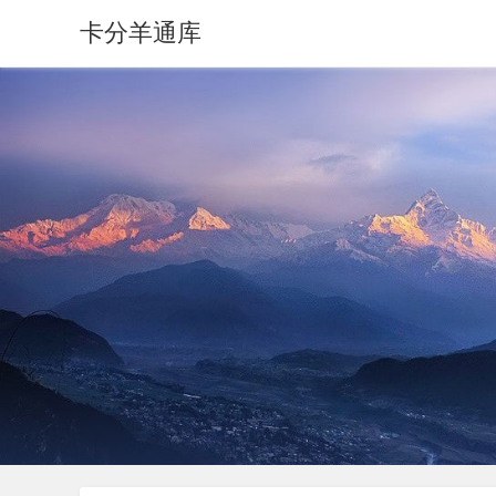
卡分羊通库