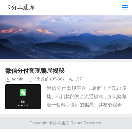
卡分羊通库
微信分付套现骗局揭秘
admin
3个月前
(05-08)
157
微信分付套现平台，表面上呈现出便
捷、低门槛的资金流通模式，实则隐藏
着一套精心设计的骗局。其核心逻辑并
非真正的金融服务，而是利用了微信社
交网络庞大的人群和“熟人互助”的心
Copyright 卡分羊通库 Rights Reserved.
理，构建了一个以“小额借贷”为名...