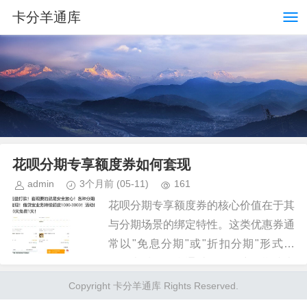
卡分羊通库
花呗分期专享额度券如何套现
admin
3个月前
(05-11)
161
花呗分期专享额度券的核心价值在于其
与分期场景的绑定特性。这类优惠券通
常以"免息分期"或"折扣分期"形式出
现，本质是平台通过降低用户分期成本
换取消费转化。套现操作的关键在于精
Copyright 卡分羊通库 Rights Reserved.
准匹配券种与消费场景，例如在...