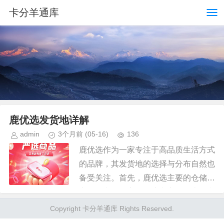
卡分羊通库
鹿优选发货地详解
admin
3个月前
(05-16)
136
鹿优选作为一家专注于高品质生活方式
的品牌，其发货地的选择与分布自然也
备受关注。首先，鹿优选主要的仓储地
点设在中国的主要物流中心，如上海和
深圳。这些地方不仅便于集中管理库
Copyright 卡分羊通库 Rights Reserved.
存，还能快速响应全国范围内的客户...