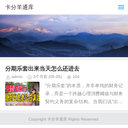
卡分羊通库
分期乐套出来当天怎么还进去
admin
3个月前
(05-05)
164
“分期乐套”的本质，并非单纯的财务记
录，而是一个跨越心理消费阈值与财务
契约义务的复杂结构。当我们说“出来
当天如何还进去”，指的其实是如何在
极度情绪驱动、消费冲动达到顶峰的时
Copyright 卡分羊通库 Rights Reserved.
刻，重新建立起理性约束力，从...