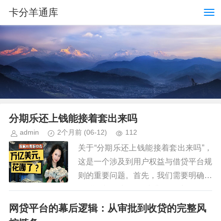
卡分羊通库
分期乐还上钱能接着套出来吗
admin
2个月前
(06-12)
112
关于“分期乐还上钱能接着套出来吗”，
这是一个涉及到用户权益与借贷平台规
则的重要问题。首先，我们需要明确，
“分期乐”作为一个消费金融产品提供
者，在其服务条款中明确规定了贷款的
网贷平台的幕后逻辑：从审批到收贷的完整风
使用范围和还款责任。借款人应...