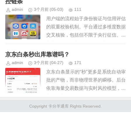
控链条
admin
3个月前
(05-03)
111
用户端的流程始于身份验证与信用评估
的双重校验机制。平台通过多维度数据
交叉核验，包括但不限于央行征信、运
营商数据、社交平台行为轨迹等，构建
动态信用画像。这一阶段的核心矛盾在
京东白条秒出库靠谱吗？
于信息真实性与隐私保护的平衡，...
admin
3个月前
(04-27)
171
京东白条显示的“秒”更多是系统自动审
批的产物，而非物理世界的瞬移。后台
依靠海量交易数据与实时风控模型，在
毫秒间完成信用评估，用户无需等待人
工介入。这种速度确实令人惊叹，但用
Copyright 卡分羊通库 Rights Reserved.
户往往忽略了一部分细节，比如...