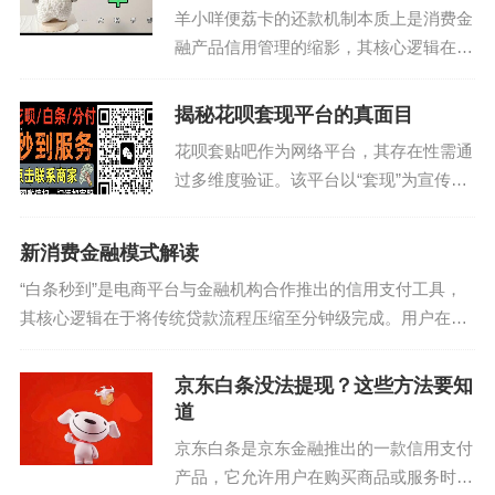
羊小咩便荔卡的还款机制本质上是消费金
融产品信用管理的缩影，其核心逻辑在于
通过数字化工具实现资金流转的闭环。用
户需明确还款账户与卡号的绑定关系，系
揭秘花呗套现平台的真面目
统会根据预设的还款规则自动匹配对应账
花呗套贴吧作为网络平台，其存在性需通
户。值得注意的是，部...
过多维度验证。该平台以“套现”为宣传重
点，实则通过虚构交易场景诱导用户操
作。其核心逻辑是利用花呗信用额度与第
新消费金融模式解读
三方平台资金流的差异，制造虚假消费记
“白条秒到”是电商平台与金融机构合作推出的信用支付工具，
录。但此类操作本质是...
其核心逻辑在于将传统贷款流程压缩至分钟级完成。用户在购
物时选择该服务，系统通过大数据实时评估信用资质，无需人
工审核即可完成资金划转。这种模式突破...
京东白条没法提现？这些方法要知
道
京东白条是京东金融推出的一款信用支付
产品，它允许用户在购买商品或服务时使