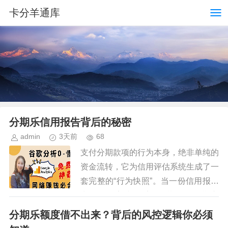
卡分羊通库
分期乐信用报告背后的秘密
admin
3天前
68
支付分期款项的行为本身，绝非单纯的
资金流转，它为信用评估系统生成了一
套完整的“行为快照”。当一份信用报告
出现在你完成一系列分期还款周期之
后，它记录的早已超越了“是否还款”这
分期乐额度借不出来？背后的风控逻辑你必须
一基本维度。更深层次的分析指...