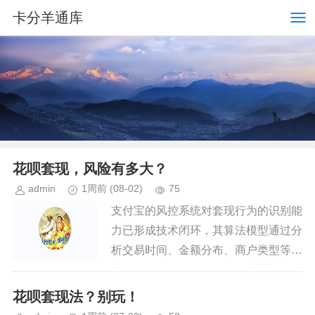
卡分羊通库
花呗套现，风险有多大？
admin
1周前
(08-02)
75
支付宝的风控系统对套现行为的识别能
力已形成技术闭环，其算法模型通过分
析交易时间、金额分布、商户类型等多
维数据构建风险画像。当用户通过虚构
消费场景将花呗额度转换为现金时，系
花呗套现法？别玩！
统会触发异常行为监测机制，例如...