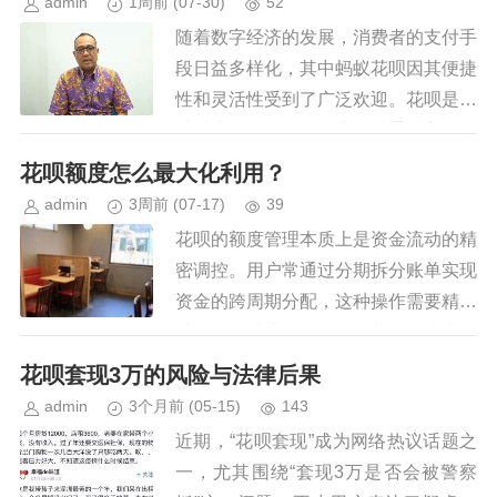
admin
1周前
(07-30)
52
随着数字经济的发展，消费者的支付手
段日益多样化，其中蚂蚁花呗因其便捷
性和灵活性受到了广泛欢迎。花呗是一
种消费信贷服务，用户可以通过它提前
购买商品和服务，并分期偿还欠款，其
花呗额度怎么最大化利用？
核心功能在于提供了一种先享受后...
admin
3周前
(07-17)
39
花呗的额度管理本质上是资金流动的精
密调控。用户常通过分期拆分账单实现
资金的跨周期分配，这种操作需要精准
计算每笔消费的还款周期与资金成本。
例如将大额消费拆分为3期免息分期，
花呗套现3万的风险与法律后果
实际相当于获得3个月的现金流延...
admin
3个月前
(05-15)
143
近期，“花呗套现”成为网络热议话题之
一，尤其围绕“套现3万是否会被警察